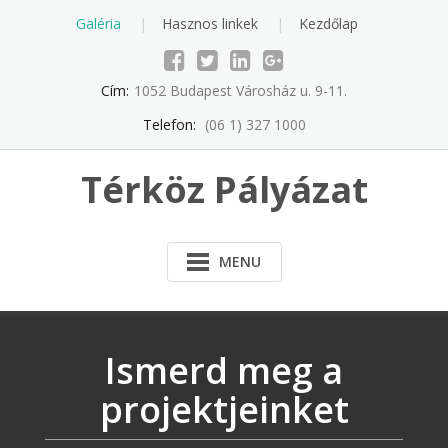
Skip
Galéria
Hasznos linkek
Kezdőlap
to
content
Cím:
1052 Budapest Városház u. 9-11.
Telefon:
(06 1) 327 1000
Térköz Pályázat
MENU
Ismerd meg a
projektjeinket