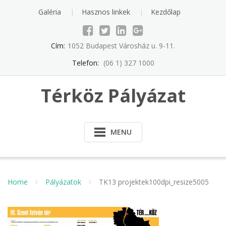
Skip
Galéria
Hasznos linkek
Kezdőlap
to
content
Cím:
1052 Budapest Városház u. 9-11.
Telefon:
(06 1) 327 1000
Térköz Pályázat
MENU
Home
Pályázatok
TK13 projektek100dpi_resize5005