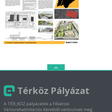
Térköz Pályázat
A TÉR_KÖZ pályázatok a Fővárosi
Városrehabilitációs Keretből valósulnak meg.