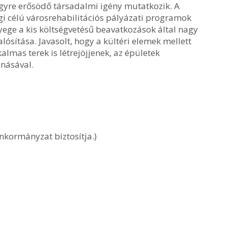
egyre erősödő társadalmi igény mutatkozik. A
gi célú városrehabilitációs pályázati programok
ege a kis költségvetésű beavatkozások által nagy
ósítása. Javasolt, hogy a kültéri elemek mellett
lmas terek is létrejöjjenek, az épületek
onásával.
nkormányzat biztosítja.)