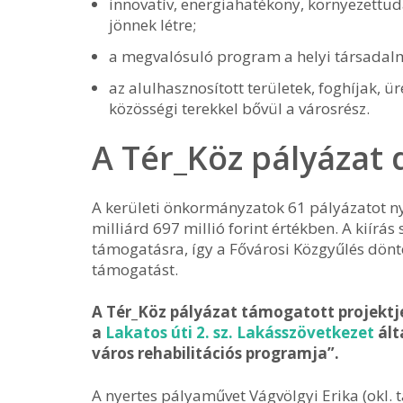
innovatív, energiahatékony, környezettud
jönnek létre;
a megvalósuló program a helyi társadalmi
az alulhasznosított területek, foghíjak, ü
közösségi terekkel bővül a városrész.
A Tér_Köz pályázat d
A kerületi önkormányzatok 61 pályázatot ny
milliárd 697 millió forint értékben. A kiírás 
támogatásra, így a Fővárosi Közgyűlés dönt
támogatást.
A Tér_Köz pályázat támogatott projektje
a
Lakatos úti 2. sz. Lakásszövetkezet
ált
város rehabilitációs programja”.
A nyertes pályaművet Vágvölgyi Erika (okl. t