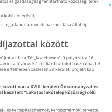
atos és gazdaságilag fenntartható közösségi terek
a
 kohéziót erősíti;
res ingatlanok átmeneti hasznosítása által új
íjazottai között
újtottak be a Tér_Köz elnevezésű pályázatra 16
szerint a főváros 5,1 milliárd forintot használhat fel
ése értelmében összesen 29 kerületi projekt kap
 között van a XVIII. kerületi Önkormányzat és
al készített “Lakatos lakótelep közösségi célú
áj-, és kertépítészmérnök, kertészmérnök) tervezte.