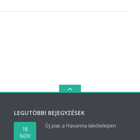
LEGUTÓBBI BEJEGYZÉSEK
Új piac a Havanna lakótelepen
18
NOV