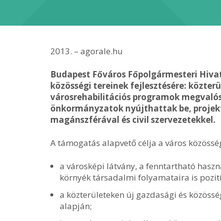
2013. – agorale.hu
Budapest Főváros Főpolgármesteri Hiva
közösségi tereinek fejlesztésére: közter
városrehabilitációs programok megvalósí
önkormányzatok nyújthattak be, proje
magánszférával és civil szervezetekkel.
A támogatás alapvető célja a város közössé
a városképi látvány, a fenntartható haszná
környék társadalmi folyamataira is pozití
a közterületeken új gazdasági és közöss
alapján;