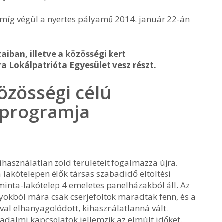
n, míg végül a nyertes pályamű 2014. január 22-án
aiban, illetve a közösségi kert
 Lokálpatrióta Egyesület vesz részt.
özösségi célú
 programja
kihasználatlan zöld területeit fogalmazza újra,
 lakótelepen élők társas szabadidő eltöltési
 minta-lakótelep 4 emeletes panelházakból áll. Az
nyokból mára csak cserjefoltok maradtak fenn, és a
val elhanyagolódott, kihasználatlanná vált.
sadalmi kapcsolatok jellemzik az elmúlt időket.