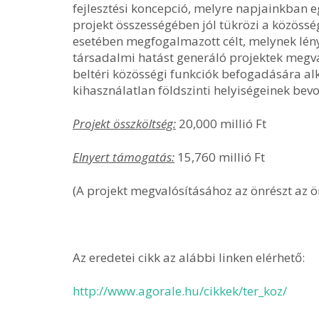
fejlesztési koncepció, melyre napjainkban 
projekt összességében jól tükrözi a közössé
esetében megfogalmazott célt, melynek lény
társadalmi hatást generáló projektek megval
beltéri közösségi funkciók befogadására alka
kihasználatlan földszinti helyiségeinek bev
Projekt összköltség:
20,000 millió Ft
Elnyert támogatás:
15,760 millió Ft
(A projekt megvalósításához az önrészt az ö
Az eredetei cikk az alábbi linken elérhető:
http://www.agorale.hu/cikkek/ter_koz/