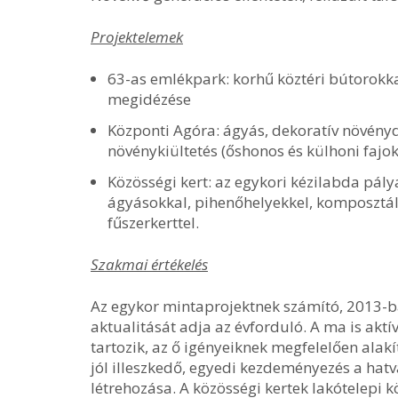
Projektelemek
63-as emlékpark: korhű köztéri bútorokk
megidézése
Központi Agóra: ágyás, dekoratív növényd
növénykiültetés (őshonos és külhoni fajok
Közösségi kert: az egykori kézilabda pály
ágyásokkal, pihenőhelyekkel, komposztáló
fűszerkerttel.
Szakmai értékelés
Az egykor mintaprojektnek számító, 2013-b
aktualitását adja az évforduló. A ma is akt
tartozik, az ő igényeiknek megfelelően alakí
jól illeszkedő, egyedi kezdeményezés a hatv
létrehozása. A közösségi kertek lakótelepi