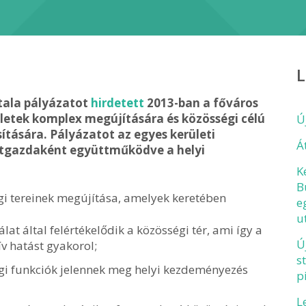
L
tala pályázatot
hirdetett
2013-ban a főváros
ületek komplex megújítására és közösségi célú
Ú
tására. Pályázatot az egyes kerületi
Á
ktgazdaként együttműködve a helyi
K
B
gi tereinek megújítása, amelyek keretében
e
u
lat által felértékelődik a közösségi tér, ami így a
Ú
v hatást gyakorol;
s
égi funkciók jelennek meg helyi kezdeményezés
p
L