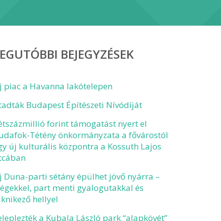
EGUTÓBBI BEJEGYZÉSEK
j piac a Havanna lakótelepen
tadták Budapest Építészeti Nívódíját
étszázmillió forint támogatást nyert el
udafok-Tétény önkormányzata a fővárostól
gy új kulturális központra a Kossuth Lajos
tcában
j Duna-parti sétány épülhet jövő nyárra –
tégekkel, part menti gyalogutakkal és
iknikező hellyel
eleplezték a Kubala László park “alapkövét”