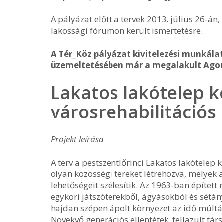
A pályázat előtt a tervek 2013. július 26-á
lakossági fórumon került ismertetésre.
A Tér_Köz pályázat kivitelezési munkálat
üzemeltetésében már a megalakult Agora
Lakatos lakótelep k
városrehabilitációs
Projekt leírása
A terv a pestszentlőrinci Lakatos lakótelep 
olyan közösségi tereket létrehozva, melyek a
lehetőségeit szélesítik. Az 1963-ban épített
egykori játszóterekből, ágyásokból és sétá
hajdan szépen ápolt környezet az idő múltá
Növekvő generációs ellentétek, fellazult tár