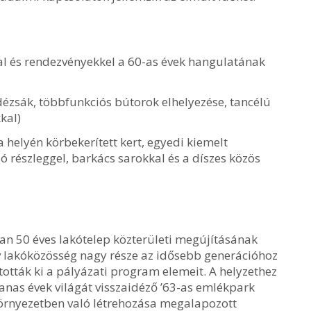
al és rendezvényekkel a 60-as évek hangulatának
ézsák, többfunkciós bútorok elhelyezése, tancélú
kal)
a helyén körbekerített kert, egyedi kiemelt
 részleggel, barkács sarokkal és a díszes közös
an 50 éves lakótelep közterületi megújításának
ív lakóközösség nagy része az idősebb generációhoz
tották ki a pályázati program elemeit. A helyzethez
anas évek világát visszaidéző ’63-as emlékpark
 környezetben való létrehozása megalapozott