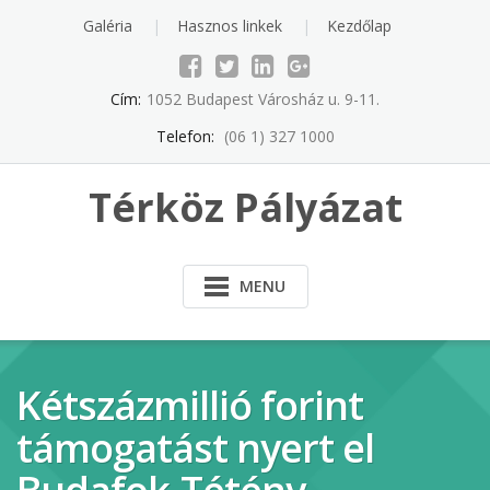
Skip
Galéria
Hasznos linkek
Kezdőlap
to
content
Cím:
1052 Budapest Városház u. 9-11.
Telefon:
(06 1) 327 1000
Térköz Pályázat
MENU
Kétszázmillió forint
támogatást nyert el