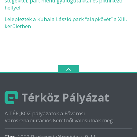
stégekkel, part menti gyalogutakkal és piknikező
hellyel
Leleplezték a Kubala László park “alapkövét” a XIII.
kerületben
Térköz Pályázat
A TÉR_KÖZ pályázatok a Fővárosi
Városrehabilitációs Keretből valósulnak meg.
Cím:
1052 Budapest Városház u. 9-11.