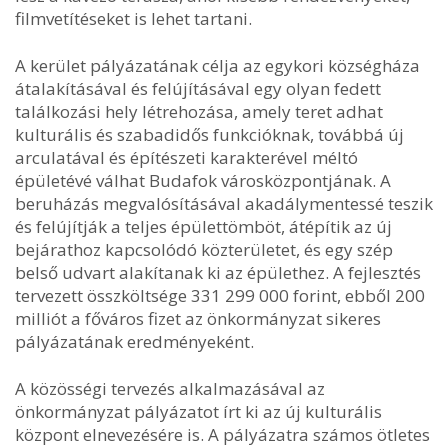
filmvetítéseket is lehet tartani.
A kerület pályázatának célja az egykori községháza
átalakításával és felújításával egy olyan fedett
találkozási hely létrehozása, amely teret adhat
kulturális és szabadidős funkcióknak, továbbá új
arculatával és építészeti karakterével méltó
épületévé válhat Budafok városközpontjának. A
beruházás megvalósításával akadálymentessé teszik
és felújítják a teljes épülettömböt, átépítik az új
bejárathoz kapcsolódó közterületet, és egy szép
belső udvart alakítanak ki az épülethez. A fejlesztés
tervezett összköltsége 331 299 000 forint, ebből 200
milliót a főváros fizet az önkormányzat sikeres
pályázatának eredményeként.
A közösségi tervezés alkalmazásával az
önkormányzat pályázatot írt ki az új kulturális
központ elnevezésére is. A pályázatra számos ötletes