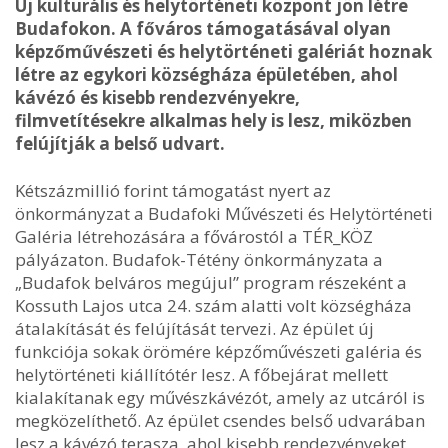
Új kulturális és helytörténeti központ jön létre
Budafokon. A főváros támogatásával olyan
képzőművészeti és helytörténeti galériát hoznak
létre az egykori községháza épületében, ahol
kávézó és kisebb rendezvényekre,
filmvetítésekre alkalmas hely is lesz, miközben
felújítják a belső udvart.
Kétszázmillió forint támogatást nyert az
önkormányzat a Budafoki Művészeti és Helytörténeti
Galéria létrehozására a fővárostól a TÉR_KÖZ
pályázaton. Budafok-Tétény önkormányzata a
„Budafok belváros megújul” program részeként a
Kossuth Lajos utca 24. szám alatti volt községháza
átalakítását és felújítását tervezi. Az épület új
funkciója sokak örömére képzőművészeti galéria és
helytörténeti kiállítótér lesz. A főbejárat mellett
kialakítanak egy művészkávézót, amely az utcáról is
megközelíthető. Az épület csendes belső udvarában
lesz a kávézó terasza, ahol kisebb rendezvényeket,