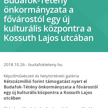
Budafok-Tétény
önkormányzata a
fővárostól egy új
kulturális központra a
Kossuth Lajos utcában
2018.10.26.- budafokteteny.hu
Képzőművészeti és helytörténeti galéria
Kétszázmillió forint támogatást nyert el
Budafok-Tétény önkormányzata a fővárostól
egy új kulturális központra a Kossuth Lajos
utcában