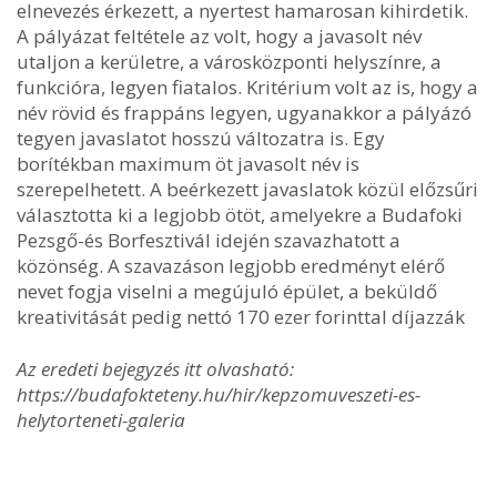
elnevezés érkezett, a nyertest hamarosan kihirdetik.
A pályázat feltétele az volt, hogy a javasolt név
utaljon a kerületre, a városközponti helyszínre, a
funkcióra, legyen fiatalos. Kritérium volt az is, hogy a
név rövid és frappáns legyen, ugyanakkor a pályázó
tegyen javaslatot hosszú változatra is. Egy
borítékban maximum öt javasolt név is
szerepelhetett. A beérkezett javaslatok közül előzsűri
választotta ki a legjobb ötöt, amelyekre a Budafoki
Pezsgő-és Borfesztivál idején szavazhatott a
közönség. A szavazáson legjobb eredményt elérő
nevet fogja viselni a megújuló épület, a beküldő
kreativitását pedig nettó 170 ezer forinttal díjazzák
Az eredeti bejegyzés itt olvasható:
https://budafokteteny.hu/hir/kepzomuveszeti-es-
helytorteneti-galeria