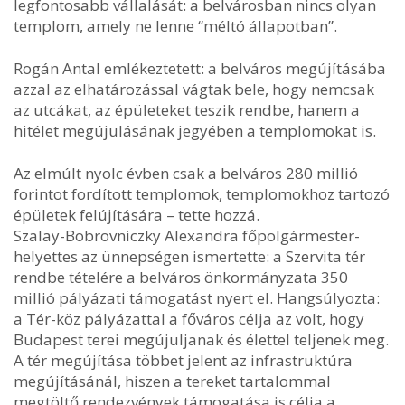
legfontosabb vállalását: a belvárosban nincs olyan
templom, amely ne lenne “méltó állapotban”.
Rogán Antal emlékeztetett: a belváros megújításába
azzal az elhatározással vágtak bele, hogy nemcsak
az utcákat, az épületeket teszik rendbe, hanem a
hitélet megújulásának jegyében a templomokat is.
Az elmúlt nyolc évben csak a belváros 280 millió
forintot fordított templomok, templomokhoz tartozó
épületek felújítására – tette hozzá.
Szalay-Bobrovniczky Alexandra főpolgármester-
helyettes az ünnepségen ismertette: a Szervita tér
rendbe tételére a belváros önkormányzata 350
millió pályázati támogatást nyert el. Hangsúlyozta:
a Tér-köz pályázattal a főváros célja az volt, hogy
Budapest terei megújuljanak és élettel teljenek meg.
A tér megújítása többet jelent az infrastruktúra
megújításánál, hiszen a tereket tartalommal
megtöltő rendezvények támogatása is célja a