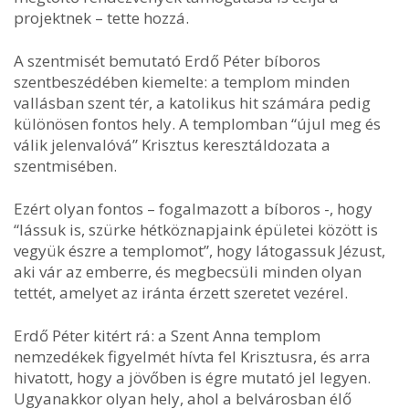
projektnek – tette hozzá.
A szentmisét bemutató Erdő Péter bíboros
szentbeszédében kiemelte: a templom minden
vallásban szent tér, a katolikus hit számára pedig
különösen fontos hely. A templomban “újul meg és
válik jelenvalóvá” Krisztus keresztáldozata a
szentmisében.
Ezért olyan fontos – fogalmazott a bíboros -, hogy
“lássuk is, szürke hétköznapjaink épületei között is
vegyük észre a templomot”, hogy látogassuk Jézust,
aki vár az emberre, és megbecsüli minden olyan
tettét, amelyet az iránta érzett szeretet vezérel.
Erdő Péter kitért rá: a Szent Anna templom
nemzedékek figyelmét hívta fel Krisztusra, és arra
hivatott, hogy a jövőben is égre mutató jel legyen.
Ugyanakkor olyan hely, ahol a belvárosban élő