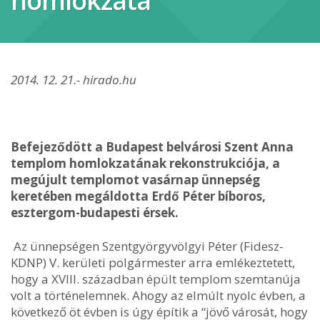
homlokzata
2014. 12. 21.- hirado.hu
Befejeződött a Budapest belvárosi Szent Anna
templom homlokzatának rekonstrukciója, a
megújult templomot vasárnap ünnepség
keretében megáldotta Erdő Péter bíboros,
esztergom-budapesti érsek.
Az ünnepségen Szentgyörgyvölgyi Péter (Fidesz-
KDNP) V. kerületi polgármester arra emlékeztetett,
hogy a XVIII. században épült templom szemtanúja
volt a történelemnek. Ahogy az elmúlt nyolc évben, a
következő öt évben is úgy építik a “jövő városát, hogy