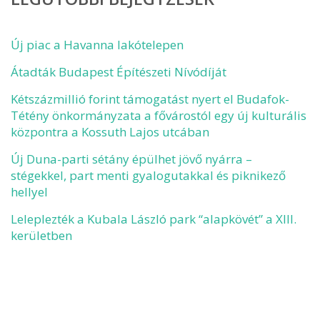
Új piac a Havanna lakótelepen
Átadták Budapest Építészeti Nívódíját
Kétszázmillió forint támogatást nyert el Budafok-
Tétény önkormányzata a fővárostól egy új kulturális
központra a Kossuth Lajos utcában
Új Duna-parti sétány épülhet jövő nyárra –
stégekkel, part menti gyalogutakkal és piknikező
hellyel
Leleplezték a Kubala László park “alapkövét” a XIII.
kerületben