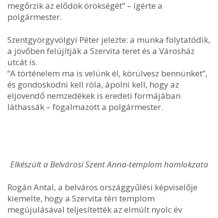
megőrzik az elődök örökségét” – ígérte a
polgármester.
Szentgyörgyvölgyi Péter jelezte: a munka folytatódik,
a jövőben felújítják a Szervita teret és a Városház
utcát is.
“A történelem ma is velünk él, körülvesz bennünket”,
és gondoskodni kell róla, ápolni kell, hogy az
eljövendő nemzedékek is eredeti formájában
láthassák – fogalmazott a polgármester.
Elkészült a Belvárosi Szent Anna-templom homlokzata
Rogán Antal, a belváros országgyűlési képviselője
kiemelte, hogy a Szervita téri templom
megújulásával teljesítették az elmúlt nyolc év