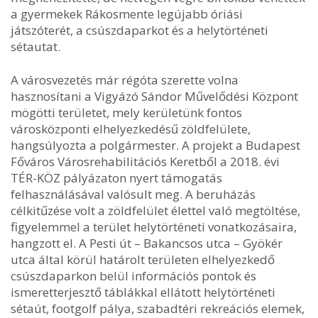
a gyermekek Rákosmente legújabb óriási
játszóterét, a csúszdaparkot és a helytörténeti
sétautat.
A városvezetés már régóta szerette volna
hasznosítani a Vigyázó Sándor Művelődési Központ
mögötti területet, mely kerületünk fontos
városközponti elhelyezkedésű zöldfelülete,
hangsúlyozta a polgármester. A projekt a Budapest
Főváros Városrehabilitációs Keretből a 2018. évi
TÉR-KÖZ pályázaton nyert támogatás
felhasználásával valósult meg. A beruházás
célkitűzése volt a zöldfelület élettel való megtöltése,
figyelemmel a terület helytörténeti vonatkozásaira,
hangzott el. A Pesti út – Bakancsos utca – Gyökér
utca által körül határolt területen elhelyezkedő
csúszdaparkon belül információs pontok és
ismeretterjesztő táblákkal ellátott helytörténeti
sétaút, footgolf pálya, szabadtéri rekreációs elemek,