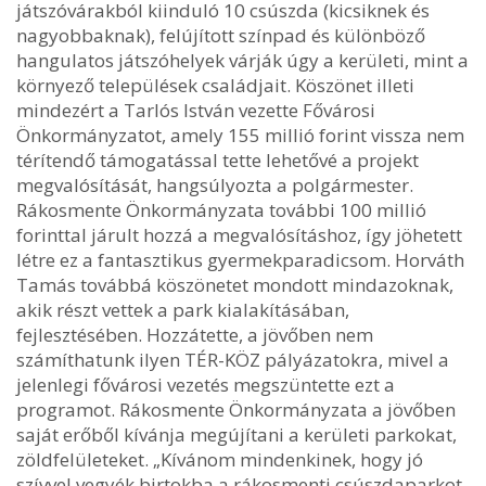
játszóvárakból kiinduló 10 csúszda (kicsiknek és
nagyobbaknak), felújított színpad és különböző
hangulatos játszóhelyek várják úgy a kerületi, mint a
környező települések családjait. Köszönet illeti
mindezért a Tarlós István vezette Fővárosi
Önkormányzatot, amely 155 millió forint vissza nem
térítendő támogatással tette lehetővé a projekt
megvalósítását, hangsúlyozta a polgármester.
Rákosmente Önkormányzata további 100 millió
forinttal járult hozzá a megvalósításhoz, így jöhetett
létre ez a fantasztikus gyermekparadicsom. Horváth
Tamás továbbá köszönetet mondott mindazoknak,
akik részt vettek a park kialakításában,
fejlesztésében. Hozzátette, a jövőben nem
számíthatunk ilyen TÉR-KÖZ pályázatokra, mivel a
jelenlegi fővárosi vezetés megszüntette ezt a
programot. Rákosmente Önkormányzata a jövőben
saját erőből kívánja megújítani a kerületi parkokat,
zöldfelületeket. „Kívánom mindenkinek, hogy jó
szívvel vegyék birtokba a rákosmenti csúszdaparkot