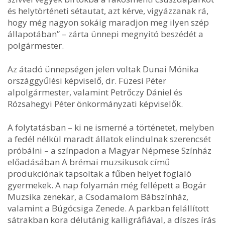
és helytörténeti sétautat, azt kérve, vigyázzanak rá,
hogy még nagyon sokáig maradjon meg ilyen szép
állapotában” – zárta ünnepi megnyitó beszédét a
polgármester.
Az átadó ünnepségen jelen voltak Dunai Mónika
országgyűlési képviselő, dr. Füzesi Péter
alpolgármester, valamint Petrőczy Dániel és
Rózsahegyi Péter önkormányzati képviselők.
A folytatásban – ki ne ismerné a történetet, melyben
a fedél nélkül maradt állatok elindulnak szerencsét
próbálni – a színpadon a Magyar Népmese Színház
előadásában A brémai muzsikusok című
produkciónak tapsoltak a fűben helyet foglaló
gyermekek. A nap folyamán még fellépett a Bogár
Muzsika zenekar, a Csodamalom Bábszínház,
valamint a Búgócsiga Zenede. A parkban felállított
sátrakban kora délutánig kalligráfiával, a díszes írás