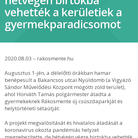
hétvégén birtokba
vehették a kerületiek a
gyermekparadicsomot
2020.08.03 – rakosmente.hu
Augusztus 1-jén, a délelőtti órákban hamar
benépesült a Bakancsos utcai Nyúldomb (a Vigyázó
Sándor Művelődési Központ mögötti zöld terület),
ahol Horváth Tamás polgármester átadta a
gyermekeknek Rákosmente új csúszdaparkját és
helytörténeti sétaútját.
A projekt megvalósítását és hivatalos átadását a
koronavírus okozta pandémiás helyzet
megnehezítette, de hétvégén végre birtokba vehették