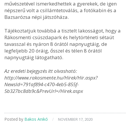
művészetével ismerkedhettek a gyerekek, de igen
népszerű volt a csillámtetoválás, a fotókabin és a
Bazsarózsa népi játszóháza.
Tájékoztatjuk továbbá a tisztelt lakosságot, hogy a
Rákosmenti csúszdapark és helytörténeti sétaút
tavasszal és nyáron 8 órától napnyugtáig, de
legfeljebb 20 óráig, ősszel és télen 8 órától
napnyugtáig látogatható.
Az eredeti bejegyzés itt olvasható:
http://www.rakosmente.hu/Hirek/Hir.aspx?
NewsId=791af894-c470-4eb5-855f-
5b327bc8db9c&PrevUrl=/Hirek.aspx
Posted by
Bakos Anikó
/
NOVEMBER 17, 2020