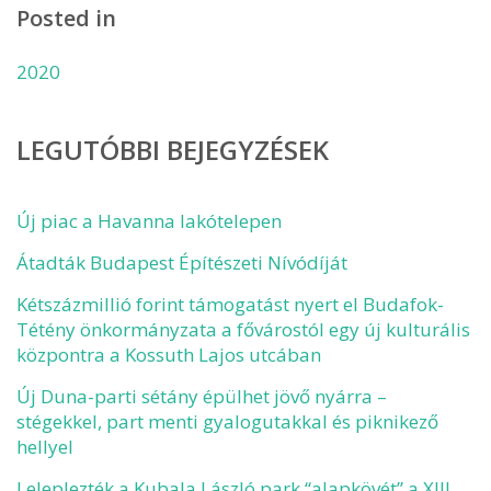
Posted in
2020
LEGUTÓBBI BEJEGYZÉSEK
Új piac a Havanna lakótelepen
Átadták Budapest Építészeti Nívódíját
Kétszázmillió forint támogatást nyert el Budafok-
Tétény önkormányzata a fővárostól egy új kulturális
központra a Kossuth Lajos utcában
Új Duna-parti sétány épülhet jövő nyárra –
stégekkel, part menti gyalogutakkal és piknikező
hellyel
Leleplezték a Kubala László park “alapkövét” a XIII.