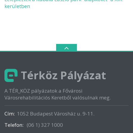
kerületben
Térköz Pályázat
A TÉR_KÖZ pályázatok a Fővárosi
Városrehabilitációs Keretből valósulnak meg.
Cím:
1052 Budapest Városház u. 9-11.
Telefon:
(06 1) 327 1000