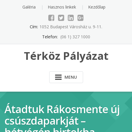
Skip
Galéria
Hasznos linkek
Kezdőlap
to
content
Cím:
1052 Budapest Városház u. 9-11.
Telefon:
(06 1) 327 1000
Térköz Pályázat
MENU
Átadtuk Rákosmente új
csúszdaparkját –