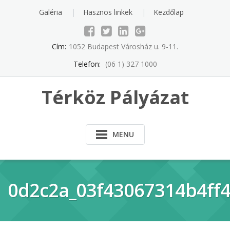
Skip
Galéria
Hasznos linkek
Kezdőlap
to
content
Cím:
1052 Budapest Városház u. 9-11.
Telefon:
(06 1) 327 1000
Térköz Pályázat
MENU
0d2c2a_03f43067314b4ff