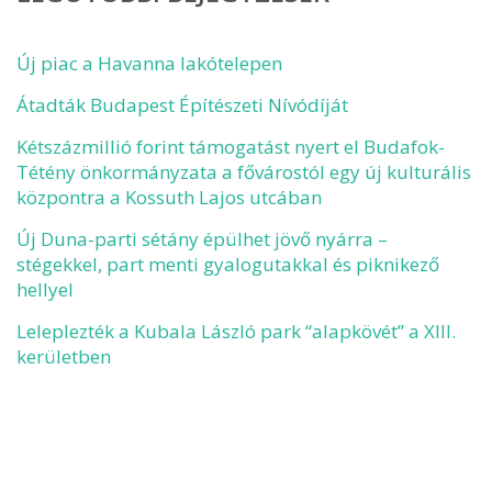
Új piac a Havanna lakótelepen
Átadták Budapest Építészeti Nívódíját
Kétszázmillió forint támogatást nyert el Budafok-
Tétény önkormányzata a fővárostól egy új kulturális
központra a Kossuth Lajos utcában
Új Duna-parti sétány épülhet jövő nyárra –
stégekkel, part menti gyalogutakkal és piknikező
hellyel
Leleplezték a Kubala László park “alapkövét” a XIII.
kerületben